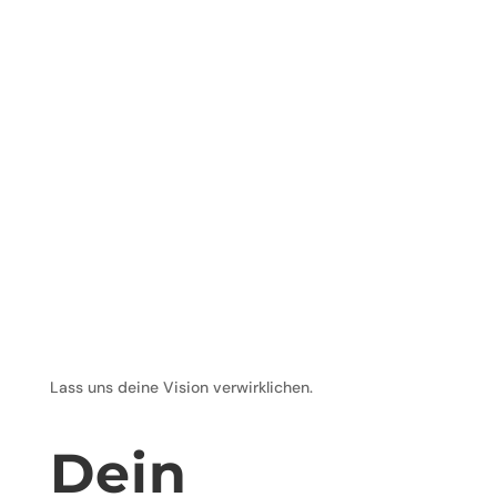
Jonas Gruber
Willst du mehr Traffic? Wir zeigen Dir 10 Tipps,
wie du Dein SEO-Ranking verbessern kannst.
Lass uns deine Vision verwirklichen.
Dein